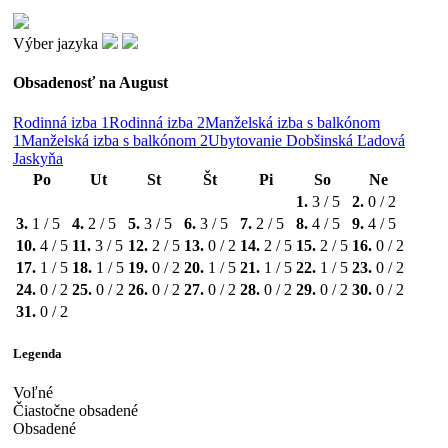
Výber jazyka
Obsadenosť na
August
Rodinná izba 1
Rodinná izba 2
Manželská izba s balkónom
1
Manželská izba s balkónom 2
Ubytovanie Dobšinská Ľadová
Jaskyňa
Po
Ut
St
Št
Pi
So
Ne
1.
3 / 5
2.
0 / 2
3.
1 / 5
4.
2 / 5
5.
3 / 5
6.
3 / 5
7.
2 / 5
8.
4 / 5
9.
4 / 5
10.
4 / 5
11.
3 / 5
12.
2 / 5
13.
0 / 2
14.
2 / 5
15.
2 / 5
16.
0 / 2
17.
1 / 5
18.
1 / 5
19.
0 / 2
20.
1 / 5
21.
1 / 5
22.
1 / 5
23.
0 / 2
24.
0 / 2
25.
0 / 2
26.
0 / 2
27.
0 / 2
28.
0 / 2
29.
0 / 2
30.
0 / 2
31.
0 / 2
Legenda
Voľné
Čiastočne obsadené
Obsadené